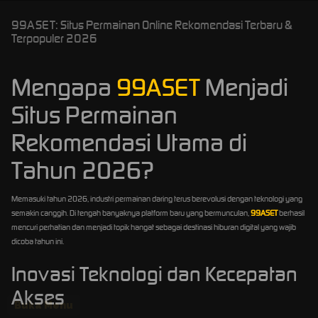
99ASET: Situs Permainan Online Rekomendasi Terbaru &
Terpopuler 2026
Mengapa
99ASET
Menjadi
Situs Permainan
Rekomendasi Utama di
Tahun 2026?
Memasuki tahun 2026, industri permainan daring terus berevolusi dengan teknologi yang
semakin canggih. Di tengah banyaknya platform baru yang bermunculan,
99ASET
berhasil
mencuri perhatian dan menjadi topik hangat sebagai destinasi hiburan digital yang wajib
dicoba tahun ini.
Inovasi Teknologi dan Kecepatan
Akses
Buka Menu