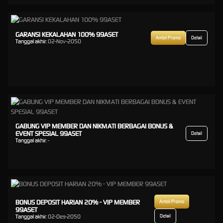
GARANSI KEKALAHAN 100% 99ASET
Ambil Promo
Detail
Tanggal akhir:
02-Nov-2050
GABUNG VIP MEMBER DAN NIKMATI BERBAGAI BONUS &
EVENT SPESIAL 99ASET
Detail
Tanggal akhir:
-
BONUS DEPOSIT HARIAN 20% - VIP MEMBER
Ambil Promo
99ASET
Tanggal akhir:
02-Des-2050
Detail