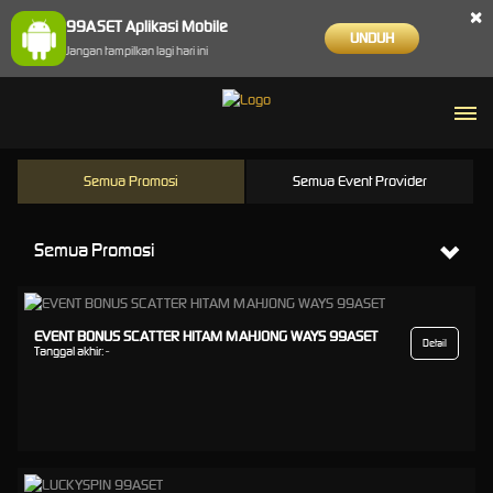
×
99ASET Aplikasi Mobile
UNDUH
Jangan tampilkan lagi hari ini
Semua Promosi
Semua Event Provider
Semua Promosi
EVENT BONUS SCATTER HITAM MAHJONG WAYS 99ASET
Detail
Tanggal akhir:
-