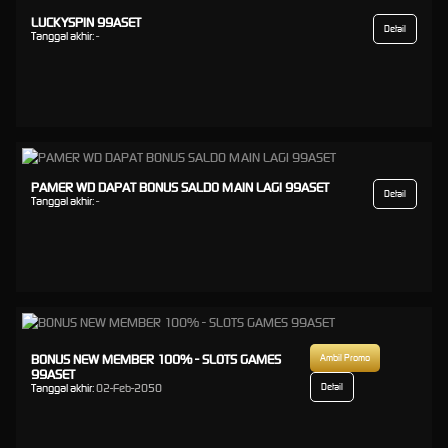
LUCKYSPIN 99ASET
Detail
Tanggal akhir:
-
PAMER WD DAPAT BONUS SALDO MAIN LAGI 99ASET
Detail
Tanggal akhir:
-
BONUS NEW MEMBER 100% - SLOTS GAMES
Ambil Promo
99ASET
Tanggal akhir:
02-Feb-2050
Detail