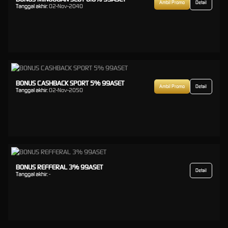
Ambil Promo
Detail
Tanggal akhir:
02-Nov-2040
BONUS CASHBACK SPORT 5% 99ASET
Ambil Promo
Detail
Tanggal akhir:
02-Nov-2050
BONUS REFFERAL 3% 99ASET
Detail
Tanggal akhir:
-