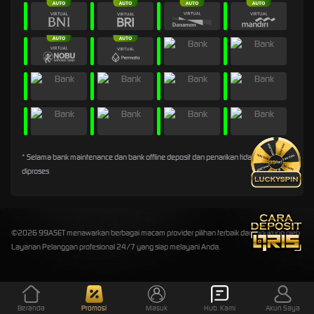
* Selama bank maintenance dan bank offline deposit dan penarikan tidak dapat
diproses
©2026 99ASET menawarkan berbagai macam provider pilihan terbaik dan didukung oleh
Layanan Pelanggan profesional 24/7 yang siap melayani Anda.
Beranda
Promosi
Masuk
Hub. Kami
Akun Saya