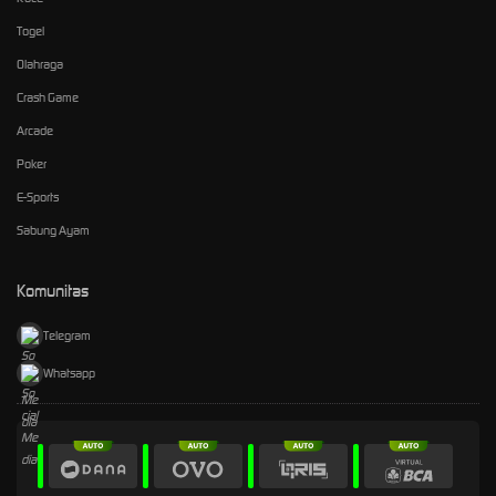
Togel
Olahraga
Crash Game
Arcade
Poker
E-Sports
Sabung Ayam
Komunitas
Telegram
Whatsapp