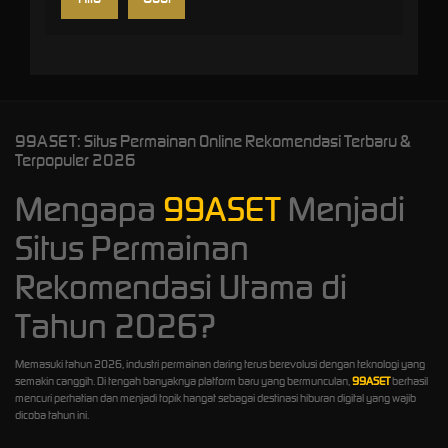
99ASET: Situs Permainan Online Rekomendasi Terbaru &
Terpopuler 2026
Mengapa
99ASET
Menjadi
Situs Permainan
Rekomendasi Utama di
Tahun 2026?
Memasuki tahun 2026, industri permainan daring terus berevolusi dengan teknologi yang
semakin canggih. Di tengah banyaknya platform baru yang bermunculan,
99ASET
berhasil
mencuri perhatian dan menjadi topik hangat sebagai destinasi hiburan digital yang wajib
dicoba tahun ini.