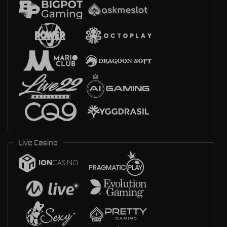
Live Casino