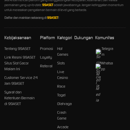
Jika Anda mencari platform yang menggabungkan kecepatan, keamanan, dan variasi
permainan yang
up-to-date
,
99ASET
adalah jawabannya. Jangan ketinggalan momentum
untuk merasakan pengalaman bermain di level yang berbeda.
Daftar dan mainkan sekarang di
99ASET
!
Kebijaksanaan
Platform
Kategori
Dukungan
Komunitas
Tentang 99ASET
Promosi
Hot
Telegra
Games
m
Link Resmi 99ASET
Loyalty
Situs Slot Gacor
Slots
Whatsa
Referral
Malam Ini
pp
Live
Customer Service 24
Casino
Jam 99ASET
Race
Syarat dan
Togel
Ketentuan Bermain
di 99ASET
Olahraga
Crash
Game
Arcade