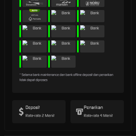
* Selama bank maintenance dan bank offline deposit dan penarikan
tidak dapat diproses
Deposit
Penarikan
Rata-rata 2 Menit
Rata-rata 4 Menit