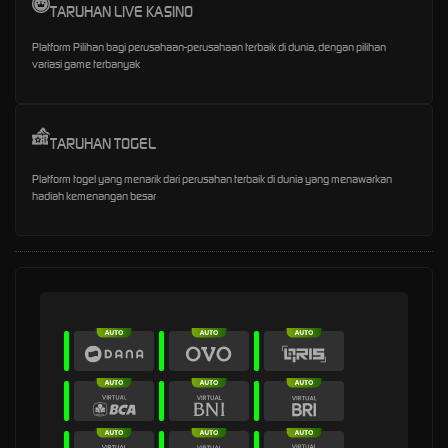
TARUHAN LIVE KASINO
Platform Pilihan bagi perusahaan-perusahaan terbaik di dunia, dengan pilihan
variasi game terbanyak
TARUHAN TOGEL
Platform togel yang menarik dari perusahan terbaik di dunia yang menawarkan
hadiah kemenangan besar