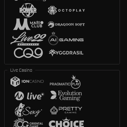
Live Casino