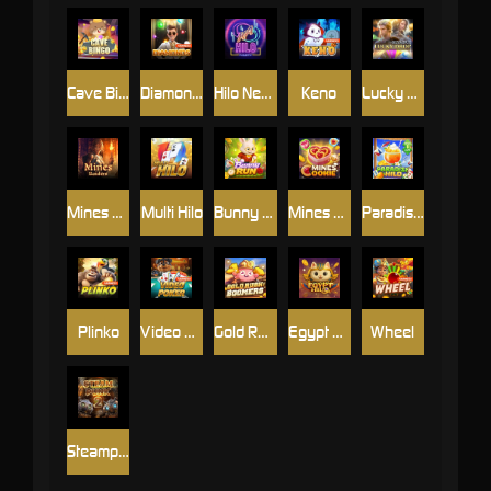
Cave Bingo
Diamonds
Hilo Neon
Keno
Lucky Drop-Olympus
Mines Raider
Multi Hilo
Bunny Run
Mines Cookie
Paradise Hilo
Plinko
Video Poker
Gold Rush: Boomers
Egypt Hilo
Wheel
Steampunk 2