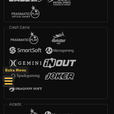
Crash Game
Buka Menu
Arcade