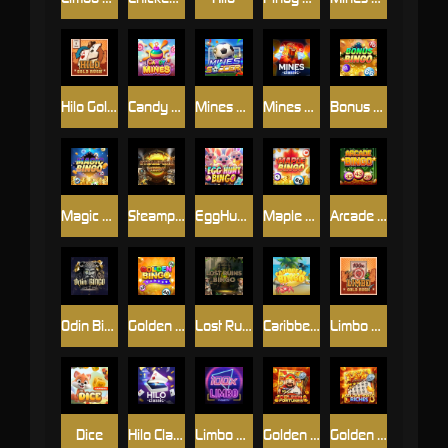
Hilo Gold Rush
Candy Mines
Mines Soccer
Mines Classic
Bonus Bingo
Magic Bingo
Steampunk
EggHunt Bingo
Maple Bingo
Arcade Bingo
Odin Bingo
Golden Bingo
Lost Ruins
Caribbean Bingo
Limbo Gold Rush
Dice
Hilo Classic
Limbo Neon
Golden Fortunes
Golden Horse Riches