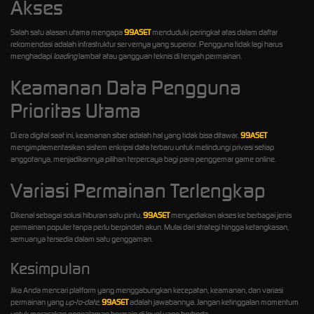
Akses
Salah satu alasan utama mengapa
99ASET
menduduki peringkat atas dalam daftar
rekomendasi adalah infrastruktur servernya yang superior. Pengguna tidak lagi harus
menghadapi
loading
lambat atau gangguan teknis di tengah permainan.
Keamanan Data Pengguna
Prioritas Utama
Di era digital saat ini, keamanan siber adalah hal yang tidak bisa ditawar.
99ASET
mengimplementasikan sistem enkripsi data terbaru untuk melindungi privasi setiap
anggotanya, menjadikannya pilihan terpercaya bagi para penggemar game online.
Variasi Permainan Terlengkap
Dikenal sebagai solusi hiburan satu pintu,
99ASET
menyediakan akses ke berbagai jenis
permainan populer tanpa perlu berpindah akun. Mulai dari strategi hingga ketangkasan,
semuanya tersedia dalam satu genggaman.
Kesimpulan
Jika Anda mencari platform yang menggabungkan kecepatan, keamanan, dan variasi
permainan yang
up-to-date
,
99ASET
adalah jawabannya. Jangan ketinggalan momentum