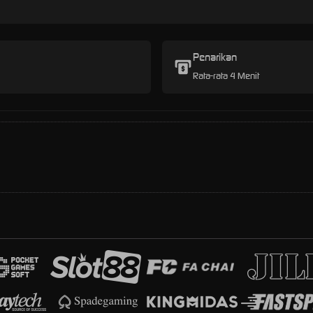
Penarikan
Rata-rata 4 Menit