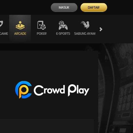
MASUK
DAFTAR
 GAME
ARCADE
POKER
E-SPORTS
SABUNG AYAM
PROMOSI