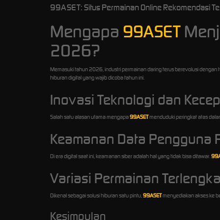
99ASET: Situs Permainan Online Rekomendasi Te
Mengapa
99ASET
Menj
2026?
Memasuki tahun 2026, industri permainan daring terus berevolusi dengan 
hiburan digital yang wajib dicoba tahun ini.
Inovasi Teknologi dan Kece
Salah satu alasan utama mengapa
99ASET
menduduki peringkat atas dalam
Keamanan Data Pengguna Pr
Di era digital saat ini, keamanan siber adalah hal yang tidak bisa ditawar.
99
Variasi Permainan Terlengk
Dikenal sebagai solusi hiburan satu pintu,
99ASET
menyediakan akses ke ber
Kesimpulan