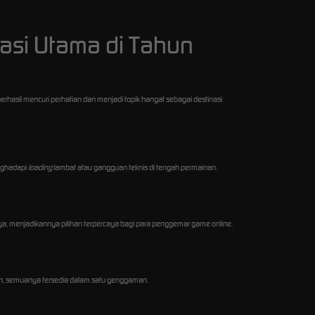
asi Utama di Tahun
erhasil mencuri perhatian dan menjadi topik hangat sebagai destinasi
enghadapi
loading
lambat atau gangguan teknis di tengah permainan.
ya, menjadikannya pilihan terpercaya bagi para penggemar game online.
san, semuanya tersedia dalam satu genggaman.