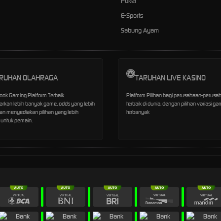
Poker
E-Sports
Sabung Ayam
RUHAN OLAHRAGA
TARUHAN LIVE KASINO
ook Gaming Platform Terbaik
Platform Pilihan bagi perusahaan-perusa
kan lebih banyak game, odds yang lebih
terbaik di dunia, dengan pilihan variasi g
 dan menyediakan pilihan yang lebih
terbanyak
untuk pemain.