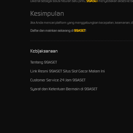
Dikenal sebagai solusi hiburan satu pintu,
99ASET
menyediakan akses ke ber
Kesimpulan
Jika Anda mencari platform yang menggabungkan kecepatan, keamanan, d
Daftar dan mainkan sekarang di
99ASET
!
Kebijaksanaan
Tentang 99ASET
Link Resmi 99ASET Situs Slot Gacor Malam Ini
Customer Service 24 Jam 99ASET
Syarat dan Ketentuan Bermain di 99ASET