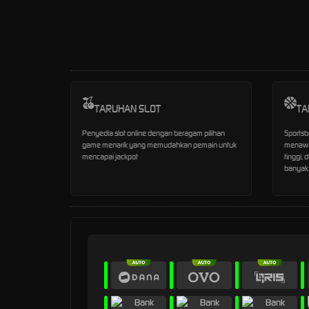
TARUHAN SLOT
TA
Penyedia slot online dengan beragam pilihan
Sportsb
game menarik yang memudahkan pemain untuk
menawar
mencapai jackpot
tinggi,
banyak 