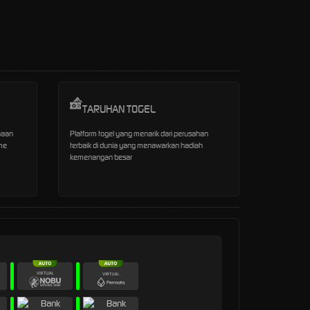
TARUHAN TOGEL
haan
Platform togel yang menarik dari perusahan
ame
terbaik di dunia yang menawarkan hadiah
kemenangan besar