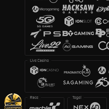
Live Casino
Race
Togel